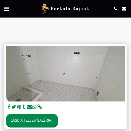
Burkoló Bajnok
LÁSD A TELJES GALÉRIÁT